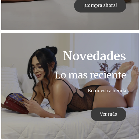
¡Compra ahora!
Novedades
Lo mas reciente
En nuestra tienda
FLAT
LINE
ICONS
Ver más
NEW
FLAT
LINE
ICONS
PRODUCT