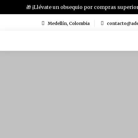
🎁 ¡Llévate un obsequio por compras superio
Medellín, Colombia
contacto@ad