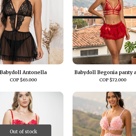
Babydoll Antonella
Babydoll Begonia panty a
COP $
65.000
COP $
72.000
Out of stock