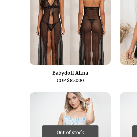
Babydoll Alina
COP $
85.000
Out of stock